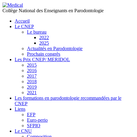
précédente
précédent
suivante
suivant
Collège National des Enseignants en Parodontologie
Accueil
Le CNEP
Le bureau
2022
2025
Actualités en Parodontologie
Prochain congrès
Les Prix CNEP/ MERIDOL
2015
2016
2017
2018
2019
2021
Les formations en parodontologie recommandées par le
CNEP
Liens
EFP
Euro-perio
SFPIO
Le CNU
Composition