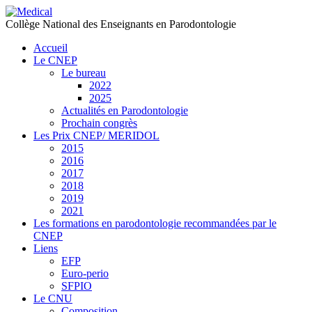
précédente
précédent
suivante
suivant
Collège National des Enseignants en Parodontologie
Accueil
Le CNEP
Le bureau
2022
2025
Actualités en Parodontologie
Prochain congrès
Les Prix CNEP/ MERIDOL
2015
2016
2017
2018
2019
2021
Les formations en parodontologie recommandées par le
CNEP
Liens
EFP
Euro-perio
SFPIO
Le CNU
Composition