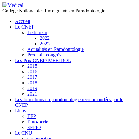
précédente
précédent
suivante
suivant
Collège National des Enseignants en Parodontologie
Accueil
Le CNEP
Le bureau
2022
2025
Actualités en Parodontologie
Prochain congrès
Les Prix CNEP/ MERIDOL
2015
2016
2017
2018
2019
2021
Les formations en parodontologie recommandées par le
CNEP
Liens
EFP
Euro-perio
SFPIO
Le CNU
Composition