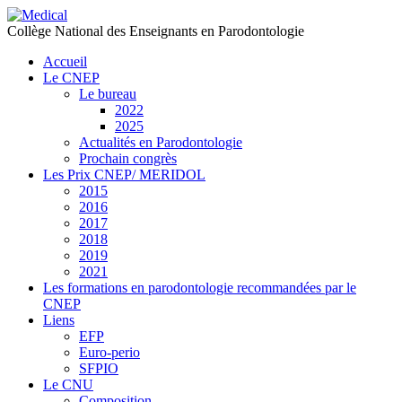
précédente
précédent
suivante
suivant
Collège National des Enseignants en Parodontologie
Accueil
Le CNEP
Le bureau
2022
2025
Actualités en Parodontologie
Prochain congrès
Les Prix CNEP/ MERIDOL
2015
2016
2017
2018
2019
2021
Les formations en parodontologie recommandées par le
CNEP
Liens
EFP
Euro-perio
SFPIO
Le CNU
Composition