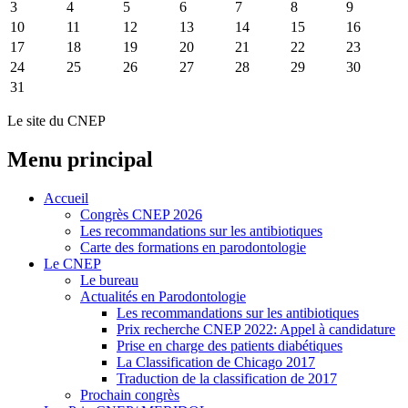
3
4
5
6
7
8
9
10
11
12
13
14
15
16
17
18
19
20
21
22
23
24
25
26
27
28
29
30
31
Le site du CNEP
Menu principal
Accueil
Congrès CNEP 2026
Les recommandations sur les antibiotiques
Carte des formations en parodontologie
Le CNEP
Le bureau
Actualités en Parodontologie
Les recommandations sur les antibiotiques
Prix recherche CNEP 2022: Appel à candidature
Prise en charge des patients diabétiques
La Classification de Chicago 2017
Traduction de la classification de 2017
Prochain congrès