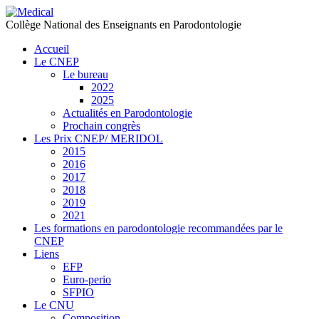
précédente
précédent
suivante
suivant
Collège National des Enseignants en Parodontologie
Accueil
Le CNEP
Le bureau
2022
2025
Actualités en Parodontologie
Prochain congrès
Les Prix CNEP/ MERIDOL
2015
2016
2017
2018
2019
2021
Les formations en parodontologie recommandées par le
CNEP
Liens
EFP
Euro-perio
SFPIO
Le CNU
Composition