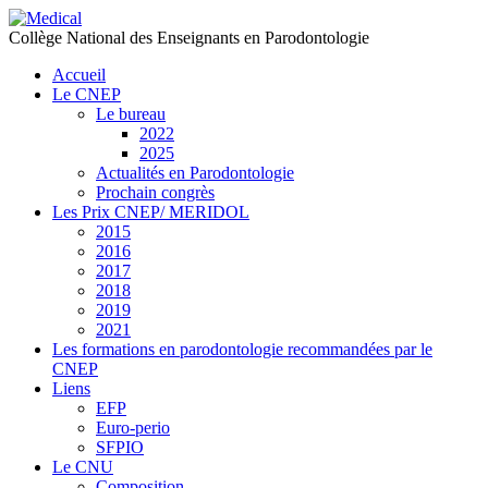
précédente
précédent
suivante
suivant
Collège National des Enseignants en Parodontologie
Accueil
Le CNEP
Le bureau
2022
2025
Actualités en Parodontologie
Prochain congrès
Les Prix CNEP/ MERIDOL
2015
2016
2017
2018
2019
2021
Les formations en parodontologie recommandées par le
CNEP
Liens
EFP
Euro-perio
SFPIO
Le CNU
Composition