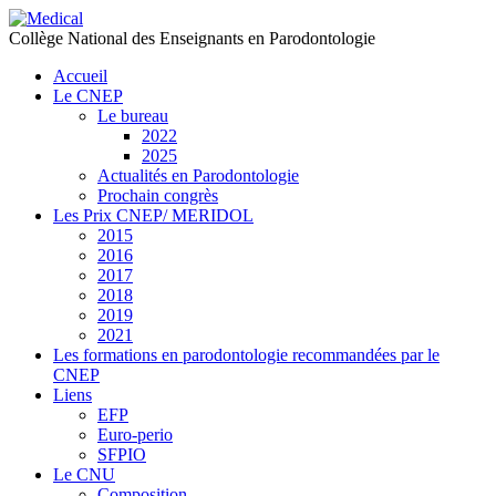
précédente
précédent
suivante
suivant
Collège National des Enseignants en Parodontologie
Accueil
Le CNEP
Le bureau
2022
2025
Actualités en Parodontologie
Prochain congrès
Les Prix CNEP/ MERIDOL
2015
2016
2017
2018
2019
2021
Les formations en parodontologie recommandées par le
CNEP
Liens
EFP
Euro-perio
SFPIO
Le CNU
Composition