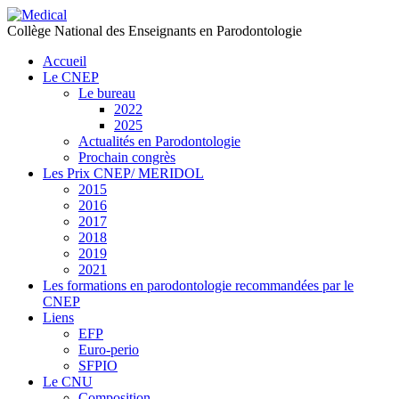
précédente
précédent
suivante
suivant
Collège National des Enseignants en Parodontologie
Accueil
Le CNEP
Le bureau
2022
2025
Actualités en Parodontologie
Prochain congrès
Les Prix CNEP/ MERIDOL
2015
2016
2017
2018
2019
2021
Les formations en parodontologie recommandées par le
CNEP
Liens
EFP
Euro-perio
SFPIO
Le CNU
Composition