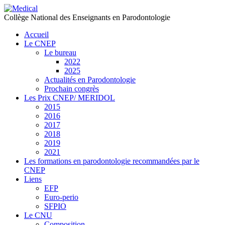
précédente
précédent
suivante
suivant
Collège National des Enseignants en Parodontologie
Accueil
Le CNEP
Le bureau
2022
2025
Actualités en Parodontologie
Prochain congrès
Les Prix CNEP/ MERIDOL
2015
2016
2017
2018
2019
2021
Les formations en parodontologie recommandées par le
CNEP
Liens
EFP
Euro-perio
SFPIO
Le CNU
Composition