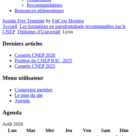
Recommandations
Ressources pédagogiques
Joomla Free Template
by
FatCow Hosting
Accueil
Les formations en parodontologie recommandées par le
CNEP
Diplomes d'Université
Lyon
Derniers articles
Congrès CNEP 2026
Position du CNEP R3C, 2025
Congrès CNEP 2025
Menu utilisateur
Connexion membre
Le plan du site
Agenda
Agenda
Août 2026
Lun
Mar
Mer
Jeu
Ven
Sam
Dim