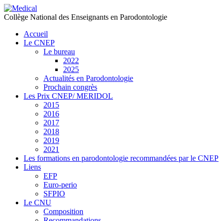
précédente
précédent
suivante
suivant
Collège National des Enseignants en Parodontologie
Accueil
Le CNEP
Le bureau
2022
2025
Actualités en Parodontologie
Prochain congrès
Les Prix CNEP/ MERIDOL
2015
2016
2017
2018
2019
2021
Les formations en parodontologie recommandées par le CNEP
Liens
EFP
Euro-perio
SFPIO
Le CNU
Composition
Recommandations