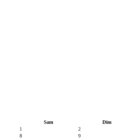
Sam
Dim
1
2
8
9