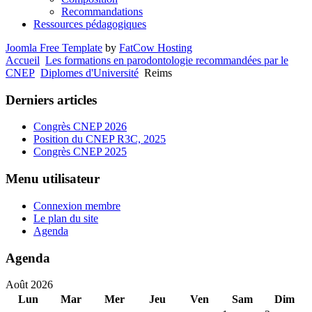
Recommandations
Ressources pédagogiques
Joomla Free Template
by
FatCow Hosting
Accueil
Les formations en parodontologie recommandées par le
CNEP
Diplomes d'Université
Reims
Derniers articles
Congrès CNEP 2026
Position du CNEP R3C, 2025
Congrès CNEP 2025
Menu utilisateur
Connexion membre
Le plan du site
Agenda
Agenda
Août 2026
Lun
Mar
Mer
Jeu
Ven
Sam
Dim