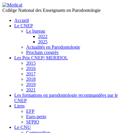
précédente
précédent
suivante
suivant
Collège National des Enseignants en Parodontologie
Accueil
Le CNEP
Le bureau
2022
2025
Actualités en Parodontologie
Prochain congrès
Les Prix CNEP/ MERIDOL
2015
2016
2017
2018
2019
2021
Les formations en parodontologie recommandées par le
CNEP
Liens
EFP
Euro-perio
SFPIO
Le CNU
Composition