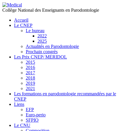
précédente
précédent
suivante
suivant
Collège National des Enseignants en Parodontologie
Accueil
Le CNEP
Le bureau
2022
2025
Actualités en Parodontologie
Prochain congrès
Les Prix CNEP/ MERIDOL
2015
2016
2017
2018
2019
2021
Les formations en parodontologie recommandées par le
CNEP
Liens
EFP
Euro-perio
SFPIO
Le CNU
Composition