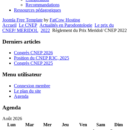
Recommandations
Ressources pédagogiques
Joomla Free Template
by
FatCow Hosting
Accueil
Le CNEP
Actualités en Parodontologie
Le prix du
CNEP/ MERIDOL
2022
Règlement du Prix Meridol/ CNEP 2022
Derniers articles
Congrès CNEP 2026
Position du CNEP R3C, 2025
Congrès CNEP 2025
Menu utilisateur
Connexion membre
Le plan du site
Agenda
Agenda
Août 2026
Lun
Mar
Mer
Jeu
Ven
Sam
Dim