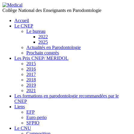
précédente
précédent
suivante
suivant
Collège National des Enseignants en Parodontologie
Accueil
Le CNEP
Le bureau
2022
2025
Actualités en Parodontologie
Prochain congrès
Les Prix CNEP/ MERIDOL
2015
2016
2017
2018
2019
2021
Les formations en parodontologie recommandées par le
CNEP
Liens
EFP
Euro-perio
SFPIO
Le CNU
Composition