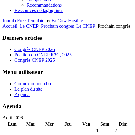
Recommandations
Ressources pédagogiques
Joomla Free Template
by
FatCow Hosting
Accueil
Le CNEP
Prochain congrès
Le CNEP
Prochain congrès
Derniers articles
Congrès CNEP 2026
Position du CNEP R3C, 2025
Congrès CNEP 2025
Menu utilisateur
Connexion membre
Le plan du site
Agenda
Agenda
Août 2026
Lun
Mar
Mer
Jeu
Ven
Sam
Dim
1
2