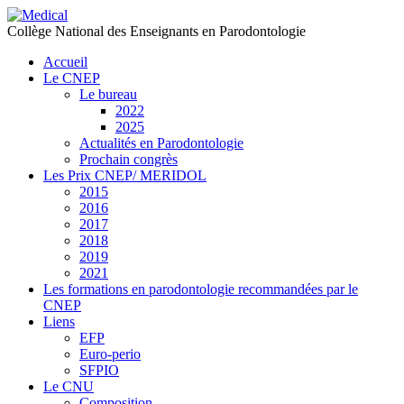
précédente
précédent
suivante
suivant
Collège National des Enseignants en Parodontologie
Accueil
Le CNEP
Le bureau
2022
2025
Actualités en Parodontologie
Prochain congrès
Les Prix CNEP/ MERIDOL
2015
2016
2017
2018
2019
2021
Les formations en parodontologie recommandées par le
CNEP
Liens
EFP
Euro-perio
SFPIO
Le CNU
Composition