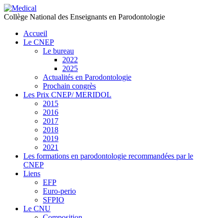
précédente
précédent
suivante
suivant
Collège National des Enseignants en Parodontologie
Accueil
Le CNEP
Le bureau
2022
2025
Actualités en Parodontologie
Prochain congrès
Les Prix CNEP/ MERIDOL
2015
2016
2017
2018
2019
2021
Les formations en parodontologie recommandées par le
CNEP
Liens
EFP
Euro-perio
SFPIO
Le CNU
Composition